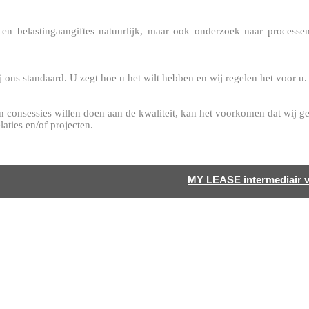
s en belastingaangiftes natuurlijk, maar ook onderzoek naar process
j ons standaard. U zegt hoe u het wilt hebben en wij regelen het voor u.
 consessies willen doen aan de kwaliteit, kan het voorkomen dat wij g
aties en/of projecten.
MY LEASE intermediair vo