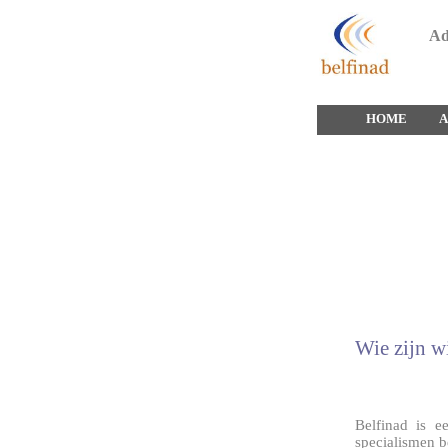
Adm
HOME
A
Wie zijn w
Belfinad is e
specialismen b