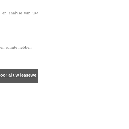
en en analyse van uw
een ruimte hebben
or al uw leasewensen