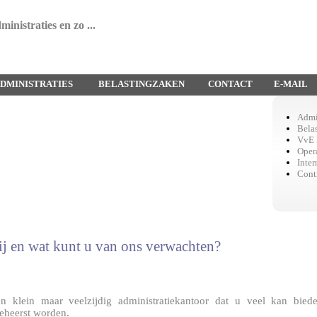
inistraties en zo ...
DMINISTRATIES
BELASTINGZAKEN
CONTACT
E-MAIL
Admin
Bela
VvE 
Opera
Inter
Cont
ij en wat kunt u van ons verwachten?
en klein maar veelzijdig administratiekantoor dat u veel kan bied
eheerst worden.