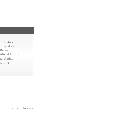
istraties
stingzaken
Beheer
tional Audits
nal Audits
rolling
en omdat er diverse